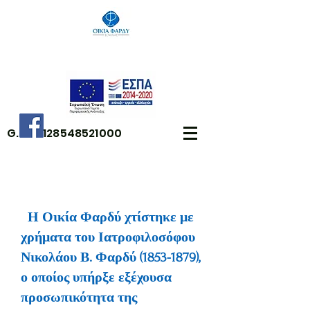
G.E.MI:
128548521000
Η Οικία Φαρδύ χτίστηκε με
χρήματα του Ιατροφιλοσόφου
Νικολάου Β. Φαρδύ
(1853-1879)
,
ο οποίος υπήρξε εξέχουσα
προσωπικότητα της