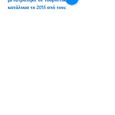
μετατράπηκε σε τουριστικό
κατάλυμα το 2015 από τους
απογόνους του Φαρδύ.
Chora Samotrhace Greece |
oikia.fardy@gmail.com
|
+30
2551041260
|
+30 6947822410